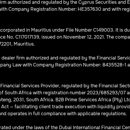
Firm authorized and regulated by the Cyprus Securities an
th Company Registration Number: HE357630 and with registe
corporated in Mauritius under File Number C149003. It is du
ce No. C117017139, issued on November 12, 2021. The company’
2201, Mauritius.
s dealer firm authorized and regulated by the Financial Serv
any Law with Company Registration Number: 8435528-1 and wi
d Financial Services Provider, regulated by the Financial Se
of South Africa with registration number 2023/685293/07 an
ng, 2031, South Africa. B2B Prime Services Africa (Pty) Ltd 
ct — facilitating client trade execution with liquidity provid
nd operates in full compliance with applicable regulations.
ted under the laws of the Dubai International Financial Cen