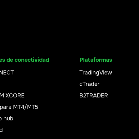
es de conectividad
Plataformas
NECT
TradingView
cTrader
XM XCORE
B2TRADER
 para MT4/MT5
o hub
d