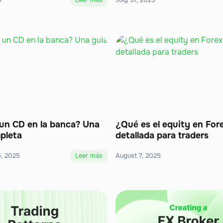
5
Leer más
July 31, 2025
un CD en la banca? Una
¿Qué es el equity en For
pleta
detallada para traders
, 2025
Leer más
August 7, 2025