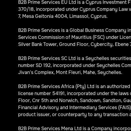
B2B Prime Services EU Ltd is a Cyprus Investment 
370/18, incorporated under Cyprus Company Law wi
7, Mesa Geitonia 4004, Limassol, Cyprus.
B2B Prime Services is a Global Business Company in
Services Commission of Mauritius (FSC) under Licen
Silver Bank Tower, Ground Floor, Cybercity, Ebene 7
B2B Prime Services SC Ltd is a Seychelles securitie
number SD 192, incorporated under Seychelles Comp
Jivan’s Complex, Mont Fleuri, Mahe, Seychelles.
B2B Prime Services Africa (Pty) Ltd is an authorize
license number 54191, incorporated under the laws 
Floor, Cnr 5th and Norwich, Sandown, Sandton, Gaute
Financial Advisory and Intermediary Services (FAIS) A
product issuer, or counterparty to any transaction a
B2B Prime Services Mena Ltd is a Company incorpora