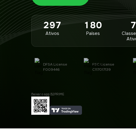
297
180
Ativos
Países
Classe
Ativ
DFSA License
FSC License
F009446
C117017139
Baixar o app B2PRIME