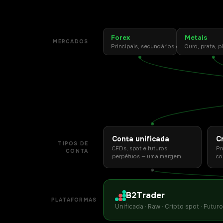
Forex
Metais
MERCADOS
Principais, secundários e exóticos
Ouro, prata, p
Conta unificada
C
TIPOS DE
CFDs, spot e futuros
Pr
CONTA
perpétuos — uma margem
co
B2Trader
PLATAFORMAS
Unificada · Raw · Cripto spot · Futu