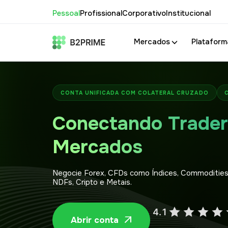
Pessoal
Profissional
Corporativo
Institucional
Mercados
Plataform
CONTA UNIFICADA COM COLATERAL CRUZADO
Conectando Trader
Mercados
Negocie Forex, CFDs como Índices, Commodities,
NDFs, Cripto e Metais.
Abrir conta
