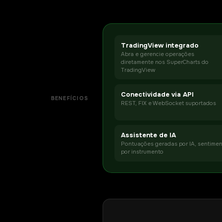
TradingView integrado
Abra e gerencie operações
diretamente nos SuperCharts do
TradingView
Conectividade via API
BENEFÍCIOS
REST, FIX e WebSocket suportados
Assistente de IA
Pontuações geradas por IA, sentimento
por instrumento