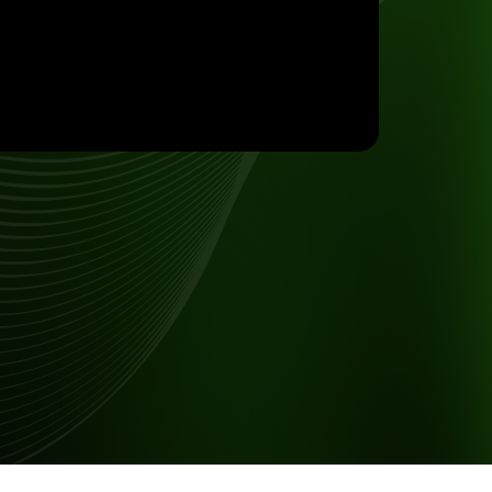
SCB DARE License
SCB SIA License
DFSA License
DARE DAB-034
SIA-F259
F009446