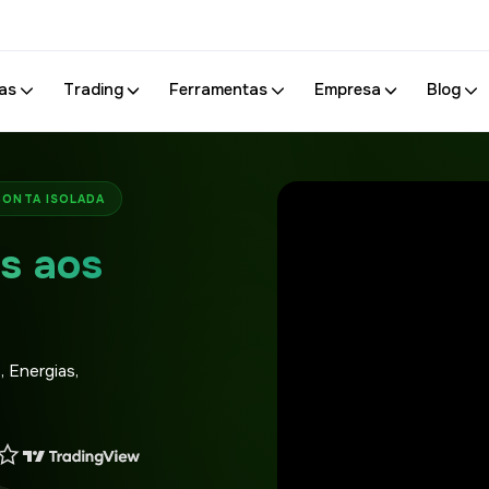
as
Trading
Ferramentas
Empresa
Blog
CONTA ISOLADA
s aos
 Energias,