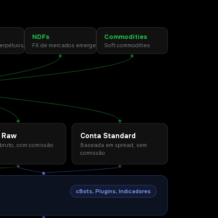
NDFs
Commodities
perpétuos, CFDs
FX de mercados emergentes
Soft commodities
 Raw
Conta Standard
bruto, com comissão
Baseada em spread, sem
comissão
cBots, Plugins, Indicadores