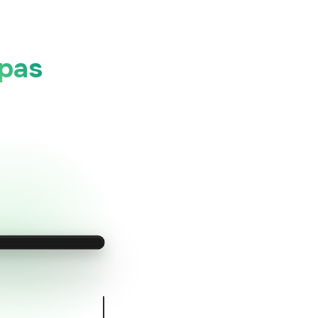
apas
AO VIVO
TA
0.00