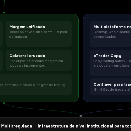
Margem unificada
Multiplataforma na
Todos os ativos, uma conta, um pool
Desktop, web e mobile 
de margem
sincronizados
Colateral cruzado
cTrader Copy
Use cripto e fiat como margem em
Copy trading nativo — e
todos os instrumentos
e aloque em um clique
Confiável para tra
, fatores de sinais e insights de trading
11 milhões de traders 
Multirregulada
Infraestrutura de nível institucional para to
·