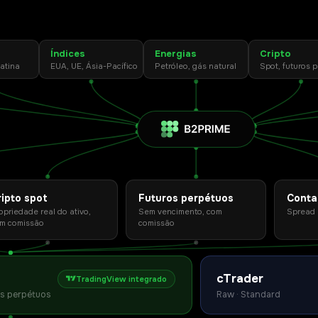
Índices
Energias
Cripto
latina
EUA, UE, Ásia-Pacífico
Petróleo, gás natural
Spot, futuros 
ripto spot
Futuros perpétuos
Conta
opriedade real do ativo,
Sem vencimento, com
Spread 
m comissão
comissão
cTrader
TradingView integrado
ros perpétuos
Raw · Standard