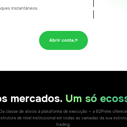
↑ +$128.40 hoj
ques instantâneos.
EURUSD
1.
BTCUSD
67
XAUUSD
2,3
Verificando documento…
Fazer 
Abrir conta
Saque instantâneo dispon
os mercados.
Um só ecoss
Da classe de ativos à plataforma de execução — a B2Prime oferec
estrutura de nível institucional em todas as camadas da sua estrut
trading.