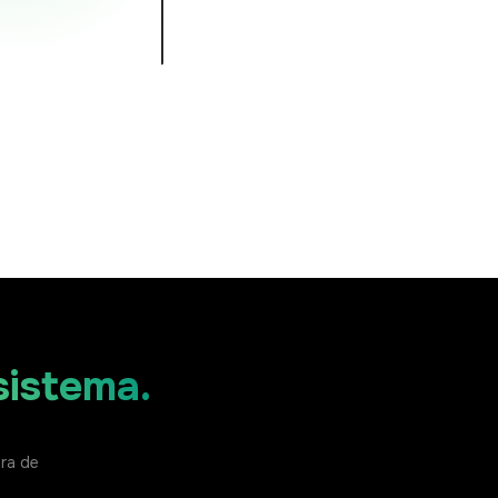
e
16823
−0.11%
,241
+1.34%
18.5
+0.42%
—
Ordem →
ível a qualquer momento
istema.
e
ura de