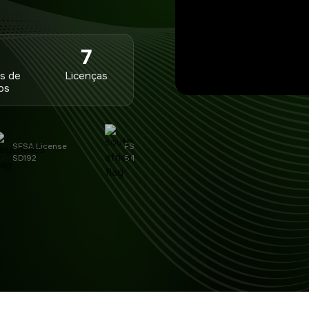
7
7
s de
Licenças
os
SFSA License
FSCA license
CySEC License
SD192
54191
370/18