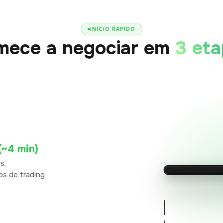
INÍCIO RÁPIDO
mece a negociar em
3 et
(~4 min)
s.
os de trading
B2PRIME
SALDO DA CON
$10,00