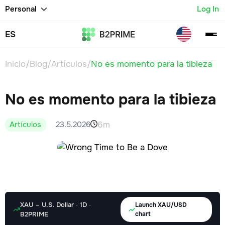
Personal
Log In
ES
Inicio
/
Blog
/
Artículos
/
No es momento para la tibieza
No es momento para la tibieza
6m
Artículos
23.5.2026
XAU – U.S. Dollar · 1D ·
Launch XAU/USD
B2PRIME
chart