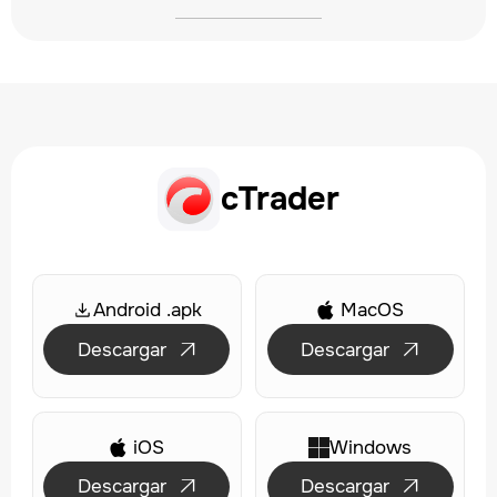
cTrader
Android .apk
MacOS

Descargar
Descargar


iOS
Windows

Descargar
Descargar

