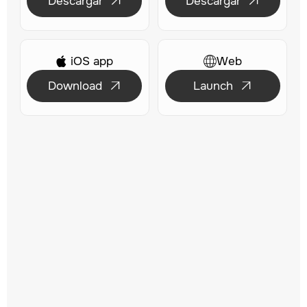
Descargar
Descargar


iOS app
Web

Download
Launch

